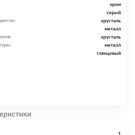
хром
серый
двесок:
хрусталь
металл
онов:
хрусталь
туры:
металл
глянцевый
еристики
1