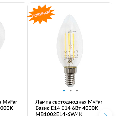
я MyFar
Лампа светодиодная MyFar
4000K
Базис E14 E14 6Вт 4000K
MB1002E14-6W4K