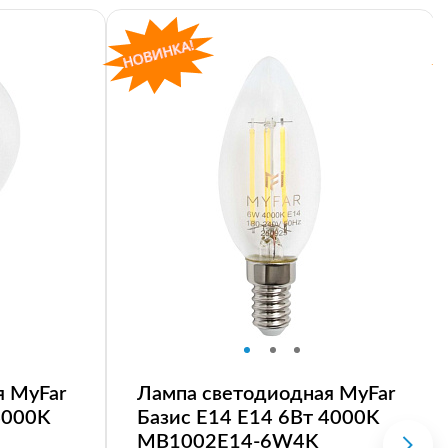
я MyFar
Лампа светодиодная MyFar
4000K
Базис E14 E14 6Вт 4000K
MB1002E14-6W4K