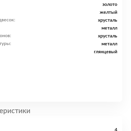
золото
желтый
двесок:
хрусталь
металл
онов:
хрусталь
туры:
металл
глянцевый
еристики
4