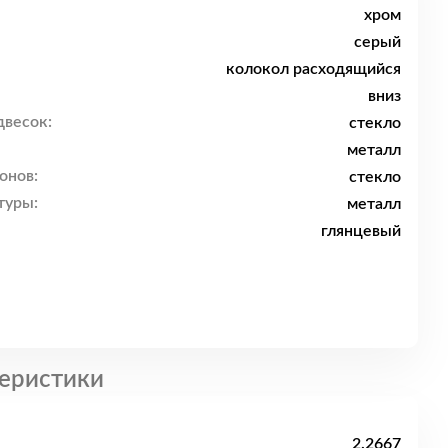
хром
серый
колокол расходящийся
вниз
двесок:
стекло
металл
онов:
стекло
туры:
металл
глянцевый
еристики
2.2667