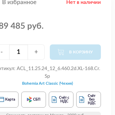
В избранное
Нет в наличии
89 485 руб.
-
+
В КОРЗИНУ
тикул:
ACL_11.25.24_12_6.460.2d.XL-168.Cr.
Sp
Bohemia Art Classic (Чехия)
Счёт
Счёт с
Карта
СБП
без
НДС
НДС