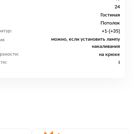
24
Гостиная
Потолок
атур:
+1-[+35]
можно, если установить лампу
ия
накаливания
рхности:
на крюке
ти:
I