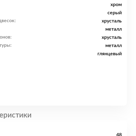
хром
серый
двесок:
хрусталь
металл
онов:
хрусталь
туры:
металл
глянцевый
еристики
48