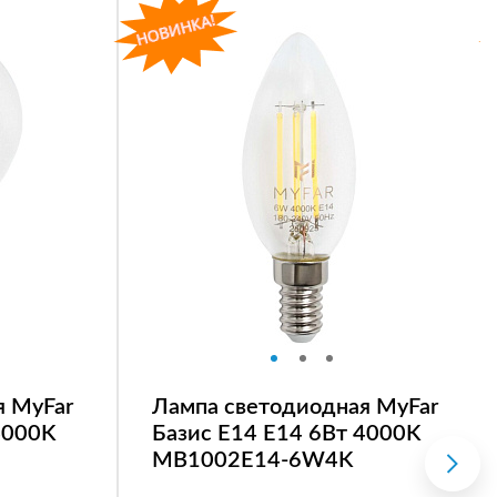
я MyFar
Лампа светодиодная MyFar
4000K
Базис E14 E14 6Вт 4000K
MB1002E14-6W4K