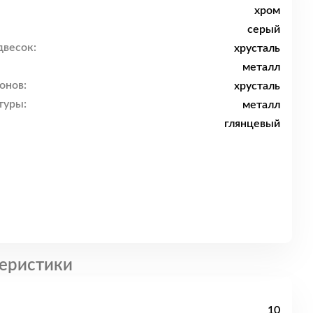
хром
серый
двесок:
хрусталь
металл
онов:
хрусталь
туры:
металл
глянцевый
еристики
10