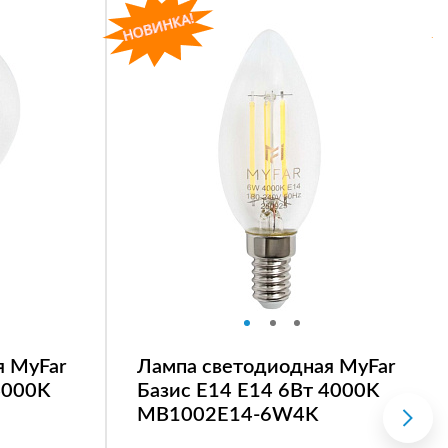
я MyFar
Лампа светодиодная MyFar
4000K
Базис E14 E14 6Вт 4000K
MB1002E14-6W4K