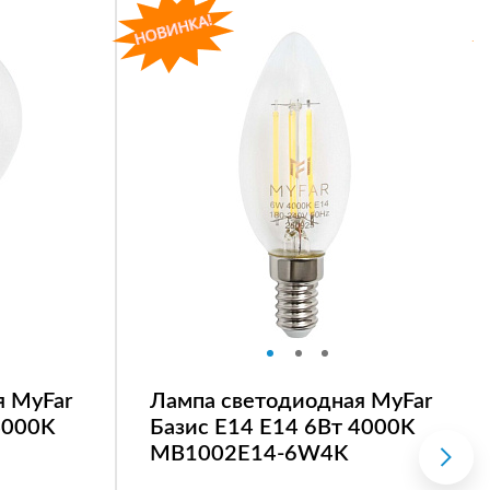
я MyFar
Лампа светодиодная MyFar
4000K
Базис E14 E14 6Вт 4000K
MB1002E14-6W4K