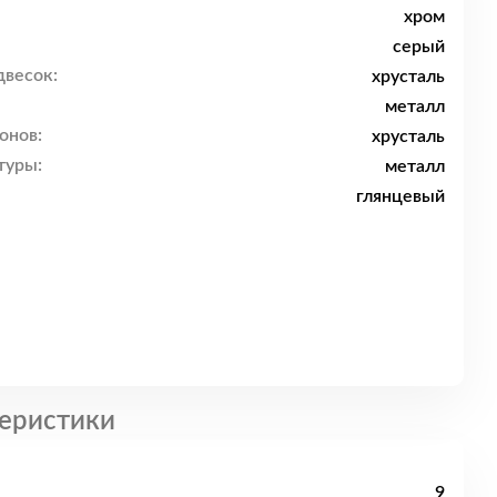
хром
серый
двесок:
хрусталь
металл
онов:
хрусталь
туры:
металл
глянцевый
еристики
9