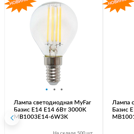
Лампа светодиодная MyFar
Лампа 
Базис E14 E14 6Вт 3000K
Базис 
MB1003E14-6W3K
MB100
На складе 500 шт.