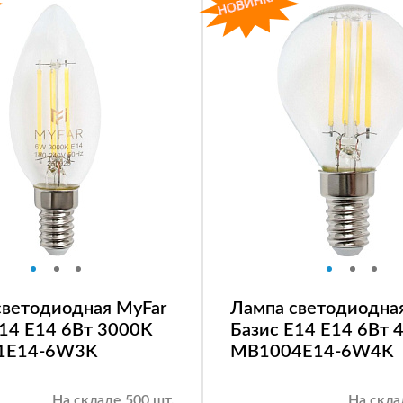
светодиодная MyFar
Лампа светодиодна
E14 E14 6Вт 3000K
Базис E14 E14 6Вт 
1E14-6W3K
MB1004E14-6W4K
На складе 500 шт.
На скла