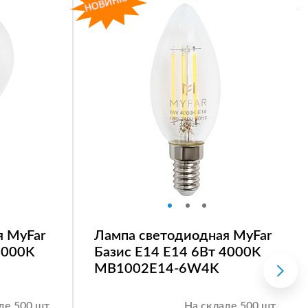
я MyFar
Лампа светодиодная MyFar
4000K
Базис E14 E14 6Вт 4000K
MB1002E14-6W4K
де 500 шт.
На складе 500 шт.