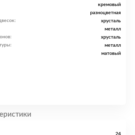
кремовый
разноцветная
двесок:
хрусталь
металл
онов:
хрусталь
туры:
металл
матовый
еристики
24