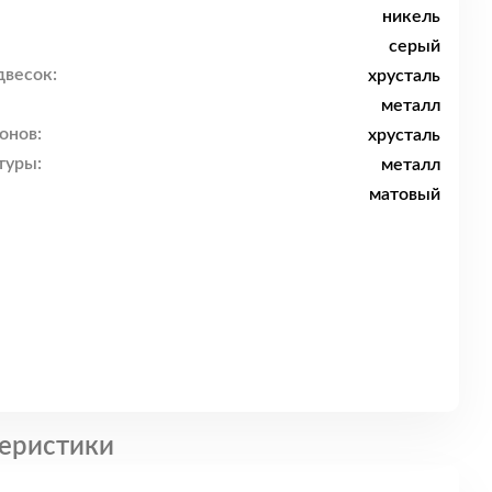
никель
серый
двесок:
хрусталь
металл
онов:
хрусталь
туры:
металл
матовый
еристики