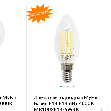
я MyFar
Лампа светодиодная MyFar
4000K
Базис E14 E14 6Вт 4000K
MB1002E14-6W4K