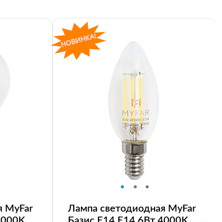
я MyFar
Лампа светодиодная MyFar
4000K
Базис E14 E14 6Вт 4000K