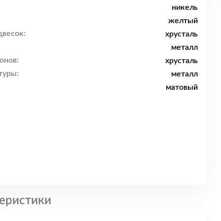
никель
желтый
двесок:
хрусталь
металл
онов:
хрусталь
туры:
металл
матовый
еристики