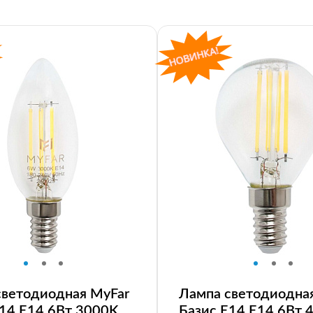
светодиодная MyFar
Лампа светодиодна
E14 E14 6Вт 3000K
Базис E14 E14 6Вт 