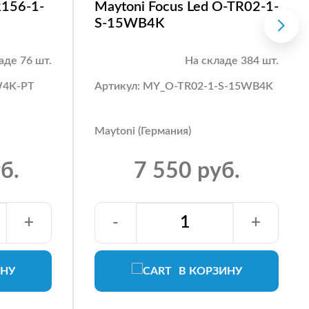
R156-1-
Maytoni Focus Led O-TR02-1-
S-15WB4K
аде 76 шт.
На складе 384 шт.
W4K-PT
Артикул: MY_O-TR02-1-S-15WB4K
Maytoni (Германия)
б.
7 550 руб.
+
-
+
ИНУ
В КОРЗИНУ