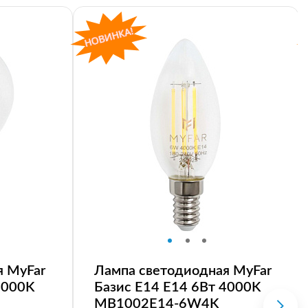
я MyFar
Лампа светодиодная MyFar
4000K
Базис E14 E14 6Вт 4000K
MB1002E14-6W4K