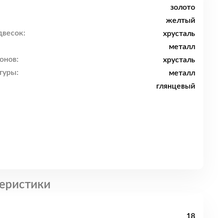
золото
желтый
двесок:
хрусталь
металл
онов:
хрусталь
туры:
металл
глянцевый
еристики
18