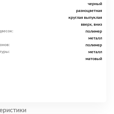
черный
разноцветная
круглая выпуклая
вверх, вниз
двесок:
полимер
металл
онов:
полимер
туры:
металл
матовый
еристики