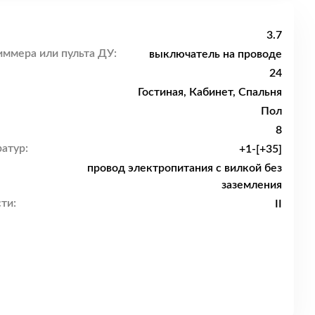
3.7
ммера или пульта ДУ:
выключатель на проводе
24
Гостиная, Кабинет, Спальня
Пол
8
атур:
+1-[+35]
провод электропитания с вилкой без
заземления
ти:
II