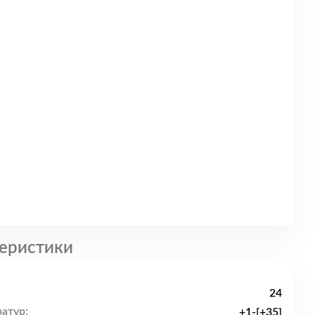
еристики
24
атур:
+1-[+35]