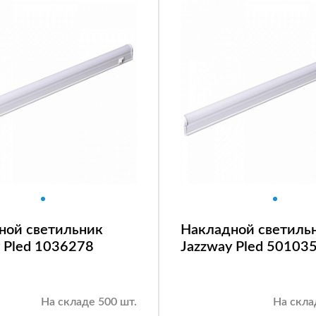
ной светильник
Накладной светиль
 Pled 1036278
Jazzway Pled 50103
На складе 500 шт.
На скла