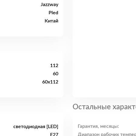
Jazzway
Pled
Китай
112
60
60x112
Остальные характ
Гарантия, месяцы:
светодиодная [LED]
Диапазон рабочих темпер
E27