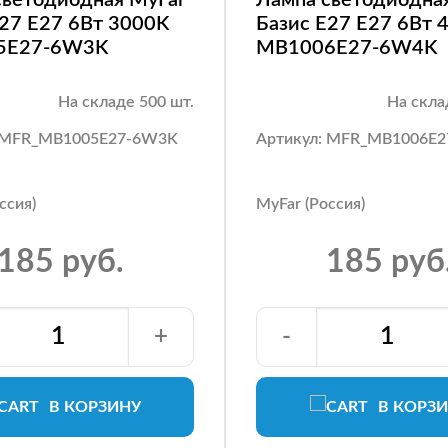
E27 E27 6Вт 3000K
Базис E27 E27 6Вт 
5E27-6W3K
MB1006E27-6W4K
На складе 500 шт.
На скла
: MFR_MB1005E27-6W3K
Артикул: MFR_MB1006E
ссия)
MyFar (Россия)
185 руб.
185 руб
+
-
В КОРЗИНУ
В КОРЗ