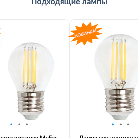
Подходящие лампы
светодиодная MyFar
Лампа светодиодна