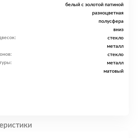
белый с золотой патиной
разноцветная
полусфера
вниз
двесок:
стекло
металл
онов:
стекло
туры:
металл
матовый
еристики