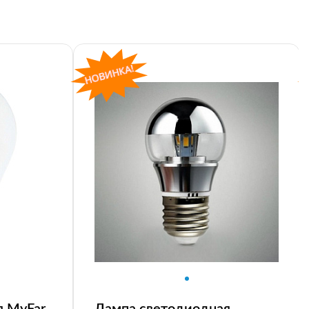
я MyFar
Лампа светодиодная