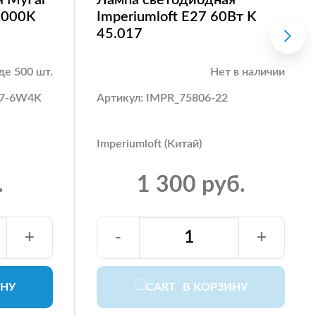
4000K
Imperiumloft E27 60Вт K
45.017
де 500 шт.
Нет в наличии
27-6W4K
Артикул: IMPR_75806-22
Imperiumloft (Китай)
.
1 300 руб.
+
-
+
ИНУ
В КОРЗИНУ