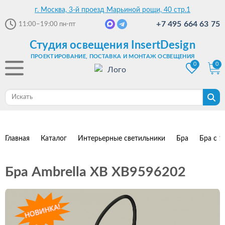
г. Москва, 3-й проезд Марьиной рощи, 40 стр.1
+7 495 664 63 75
11:00–19:00
пн-пт
Студия освещения InsertDesign
ПРОЕКТИРОВАНИЕ, ПОСТАВКА И МОНТАЖ ОСВЕЩЕНИЯ
0
0
Главная
Каталог
Интерьерные светильники
Бра
Бра с 1
Бра Ambrella XB XB9596202