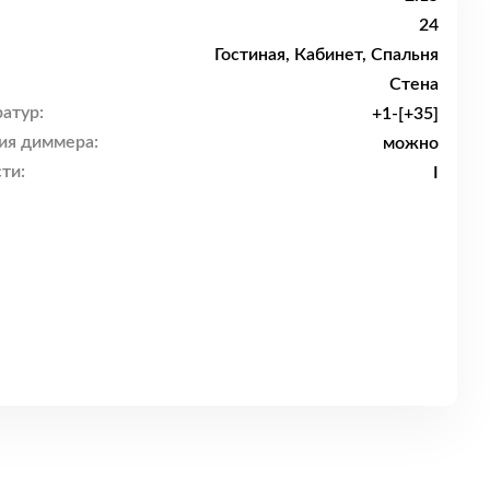
24
Гостиная, Кабинет, Спальня
Стена
атур:
+1-[+35]
ия диммера:
можно
ти:
I