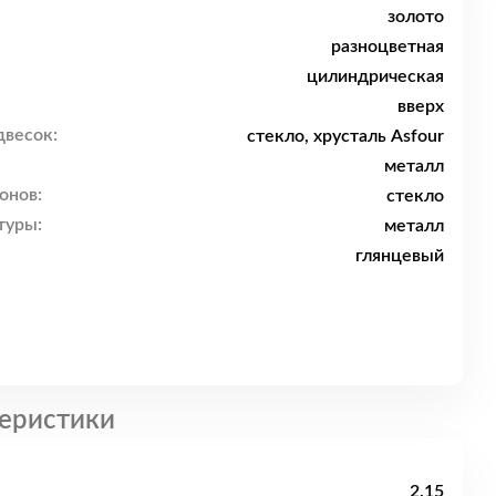
золото
разноцветная
цилиндрическая
вверх
двесок:
стекло, хрусталь Asfour
металл
онов:
стекло
туры:
металл
глянцевый
еристики
2.15