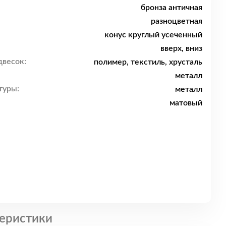
бронза античная
разноцветная
конус круглый усеченный
вверх, вниз
двесок:
полимер, текстиль, хрусталь
металл
туры:
металл
матовый
еристики