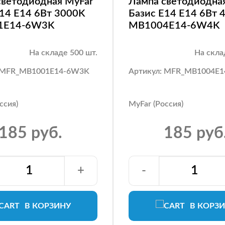
светодиодная MyFar
Лампа светодиодна
E14 E14 6Вт 3000K
Базис E14 E14 6Вт 
1E14-6W3K
MB1004E14-6W4K
На складе 500 шт.
На скла
: MFR_MB1001E14-6W3K
Артикул: MFR_MB1004E
ссия)
MyFar (Россия)
185 руб.
185 руб
+
-
В КОРЗИНУ
В КОРЗ