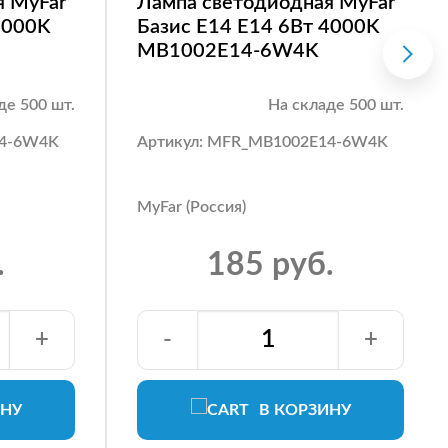
я MyFar
Лампа светодиодная MyFar
4000K
Базис E14 E14 6Вт 4000K
MB1002E14-6W4K
де 500 шт.
На складе 500 шт.
14-6W4K
Артикул: MFR_MB1002E14-6W4K
MyFar (Россия)
.
185 руб.
+
-
+
ИНУ
В КОРЗИНУ