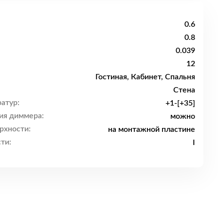
0.6
0.8
0.039
12
Гостиная, Кабинет, Спальня
Стена
атур:
+1-[+35]
ия диммера:
можно
рхности:
на монтажной пластине
ти:
I