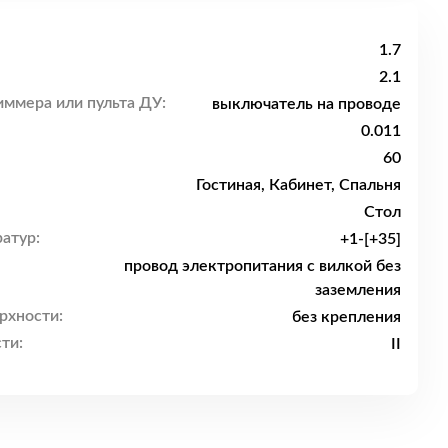
1.7
2.1
ммера или пульта ДУ:
выключатель на проводе
0.011
60
Гостиная, Кабинет, Спальня
Стол
атур:
+1-[+35]
провод электропитания с вилкой без
заземления
рхности:
без крепления
ти:
II