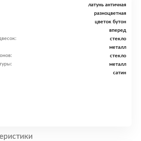
латунь античная
разноцветная
цветок бутон
вперед
двесок:
стекло
металл
онов:
стекло
туры:
металл
сатин
еристики