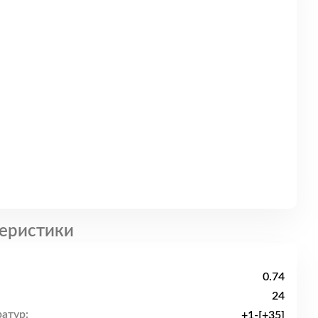
еристики
0.74
24
атур:
+1-[+35]