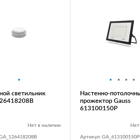
ной светильник
Настенно-потолочн
126418208B
прожектор Gauss
613100150P
Нет в наличии
Нет
 GA_126418208B
Артикул: GA_613100150P