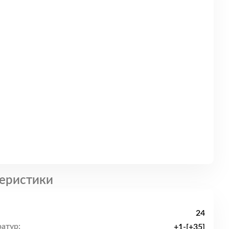
еристики
24
атур:
+1-[+35]