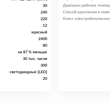
Диапазон рабочих темпер
30
Способ крепления к пове
240
Класс электробезопаснос
220
12
красный
2400
80
на 87 % меньше
30 тыс. часов
300
светодиодные [LED]
20