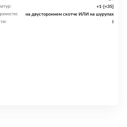
атур:
+1-[+35]
рхности:
на двустороннем скотче ИЛИ на шурупах
ти:
I