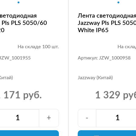
светодиодная
Лента светодиодна
 Pls PLS 5050/60
Jazzway Pls PLS 505
20
White IP65
На складе 100 шт.
На скла
 JZW_1001955
Артикул: JZW_1000958
Китай)
Jazzway (Китай)
 171 руб.
1 329 ру
+
-