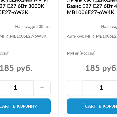
E27 E27 6Вт 3000K
Базис E27 E27 6Вт 
5E27-6W3K
MB1006E27-6W4K
На складе 500 шт.
На скла
: MFR_MB1005E27-6W3K
Артикул: MFR_MB1006E
ссия)
MyFar (Россия)
185 руб.
185 руб
+
-
В КОРЗИНУ
В КОРЗ