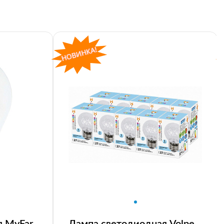
я MyFar
Лампа светодиодная Volpe