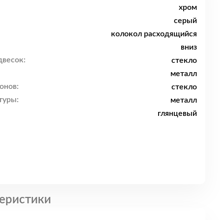
хром
серый
колокол расходящийся
вниз
двесок:
стекло
металл
онов:
стекло
туры:
металл
глянцевый
еристики