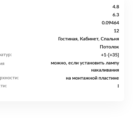
4.8
6.3
0.09464
12
Гостиная, Кабинет, Спальня
Потолок
атур:
+1-[+35]
можно, если установить лампу
ия
накаливания
рхности:
на монтажной пластине
ти:
I