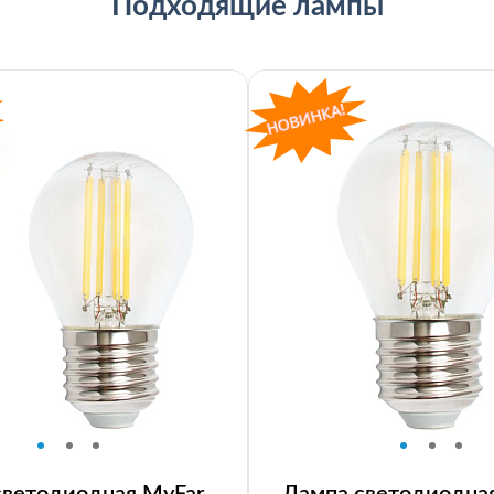
Подходящие лампы
светодиодная MyFar
Лампа светодиодна