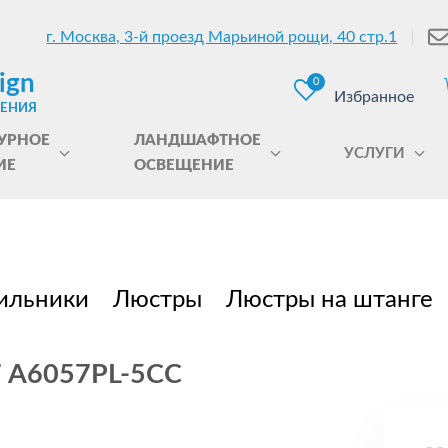
г. Москва, 3-й проезд Марьиной рощи, 40 стр.1
ign
0
Избранное
ЩЕНИЯ
УРНОЕ
ЛАНДШАФТНОЕ
УСЛУГИ
ИЕ
ОСВЕЩЕНИЕ
ильники
Люстры
Люстры на штанге
7 A6057PL-5CC