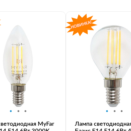
светодиодная MyFar
Лампа светодиодна
E14 E14 6Вт 3000K
Базис E14 E14 6Вт 