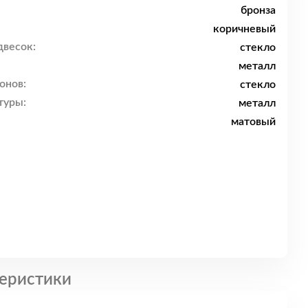
бронза
коричневый
двесок:
стекло
металл
онов:
стекло
туры:
металл
матовый
еристики