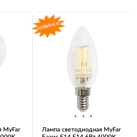
я MyFar
Лампа светодиодная MyFar
4000K
Базис E14 E14 6Вт 4000K