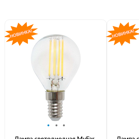
Лампа светодиодная MyFar
Лампа 