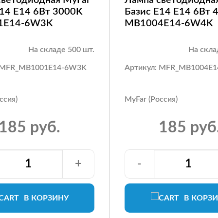
E14 E14 6Вт 3000K
Базис E14 E14 6Вт 
1E14-6W3K
MB1004E14-6W4K
На складе 500 шт.
На скла
: MFR_MB1001E14-6W3K
Артикул: MFR_MB1004E
ссия)
MyFar (Россия)
185 руб.
185 руб
+
-
В КОРЗИНУ
В КОРЗ