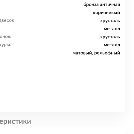
бронза античная
коричневый
двесок:
хрусталь
металл
онов:
хрусталь
туры:
металл
матовый, рельефный
еристики