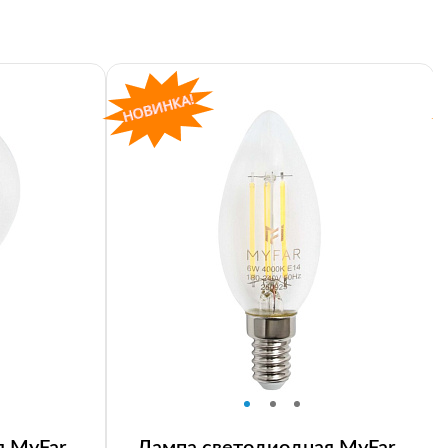
я MyFar
Лампа светодиодная MyFar