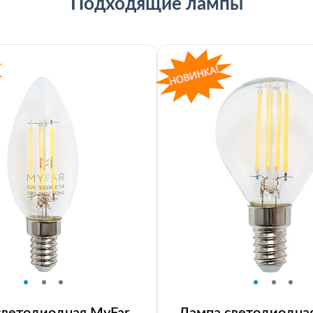
Подходящие лампы
светодиодная MyFar
Лампа светодиодна