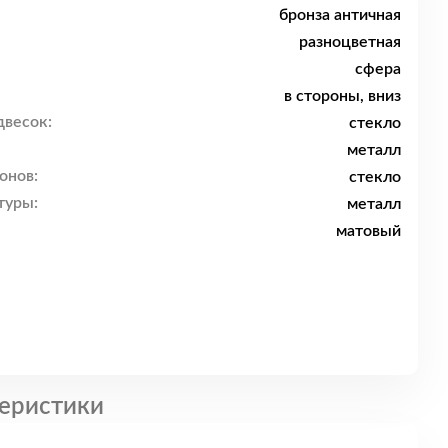
бронза античная
разноцветная
сфера
в стороны, вниз
двесок:
стекло
металл
онов:
стекло
туры:
металл
матовый
еристики