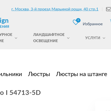
г. Москва, 3-й проезд Марьиной рощи, 40 стр.1
ign
0
Избранное
ЩЕНИЯ
УРНОЕ
ЛАНДШАФТНОЕ
УСЛУГИ
ИЕ
ОСВЕЩЕНИЕ
ильники
Люстры
Люстры на штанге
o I 54713-5D