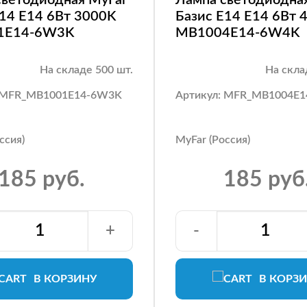
E14 E14 6Вт 3000K
Базис E14 E14 6Вт 
1E14-6W3K
MB1004E14-6W4K
На складе 500 шт.
На скла
: MFR_MB1001E14-6W3K
Артикул: MFR_MB1004E
ссия)
MyFar (Россия)
185 руб.
185 руб
+
-
В КОРЗИНУ
В КОРЗ