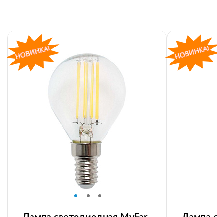
Лампа светодиодная MyFar
Лампа 