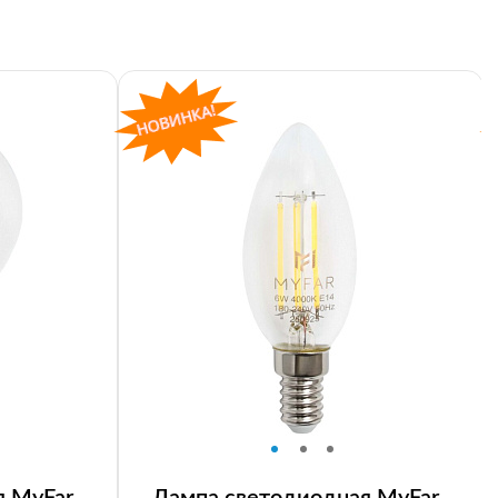
я MyFar
Лампа светодиодная MyFar