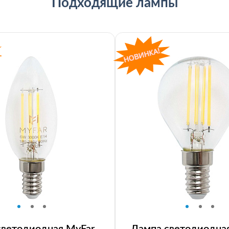
Подходящие лампы
светодиодная MyFar
Лампа светодиодна