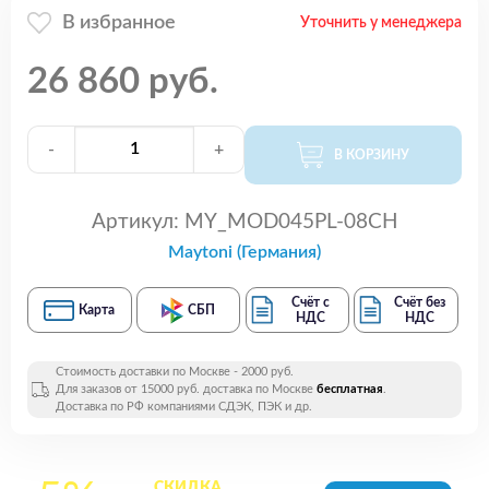
В избранное
Уточнить у менеджера
26 860 руб.
-
+
В КОРЗИНУ
Артикул:
MY_MOD045PL-08CH
Maytoni (Германия)
Счёт с
Счёт без
Карта
СБП
НДС
НДС
Стоимость доставки по Москве - 2000 руб.
Для заказов от 15000 руб. доставка по Москве
бесплатная
.
Доставка по РФ компаниями СДЭК, ПЭК и др.
СКИДКА
на все