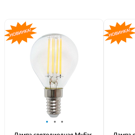
Лампа светодиодная MyFar
Лампа 