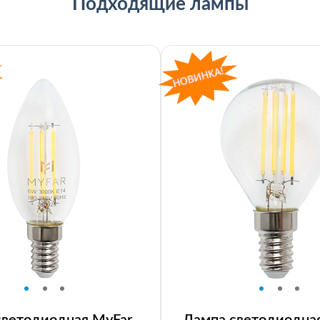
Подходящие лампы
светодиодная MyFar
Лампа светодиодна