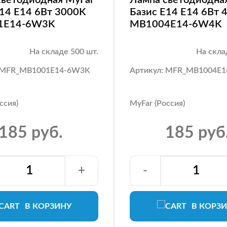
E14 E14 6Вт 3000K
Базис E14 E14 6Вт 
1E14-6W3K
MB1004E14-6W4K
На складе 500 шт.
На скла
: MFR_MB1001E14-6W3K
Артикул: MFR_MB1004E
ссия)
MyFar (Россия)
185 руб.
185 руб
+
-
В КОРЗИНУ
В КОРЗ