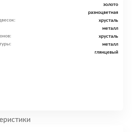
золото
разноцветная
двесок:
хрусталь
металл
онов:
хрусталь
туры:
металл
глянцевый
еристики