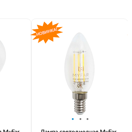
я MyFar
Лампа светодиодная MyFar