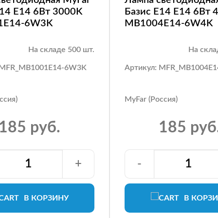
E14 E14 6Вт 3000K
Базис E14 E14 6Вт 
1E14-6W3K
MB1004E14-6W4K
На складе 500 шт.
На скла
: MFR_MB1001E14-6W3K
Артикул: MFR_MB1004E
ссия)
MyFar (Россия)
185 руб.
185 руб
+
-
В КОРЗИНУ
В КОРЗ