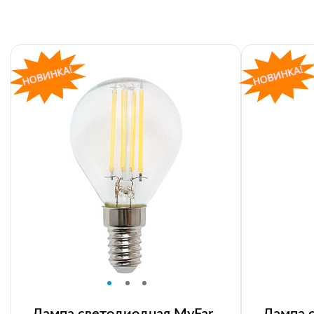
Лампа светодиодная MyFar
Лампа 