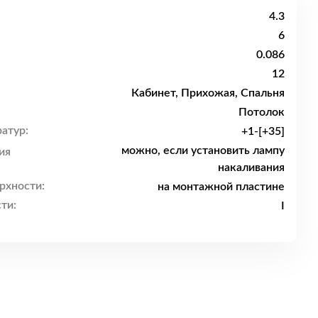
4.3
6
0.086
12
Кабинет, Прихожая, Спальня
Потолок
атур:
+1-[+35]
можно, если установить лампу
ия
накаливания
рхности:
на монтажной пластине
ти:
I