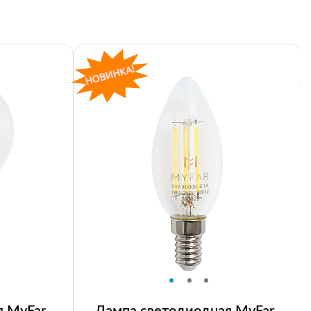
я MyFar
Лампа светодиодная MyFar