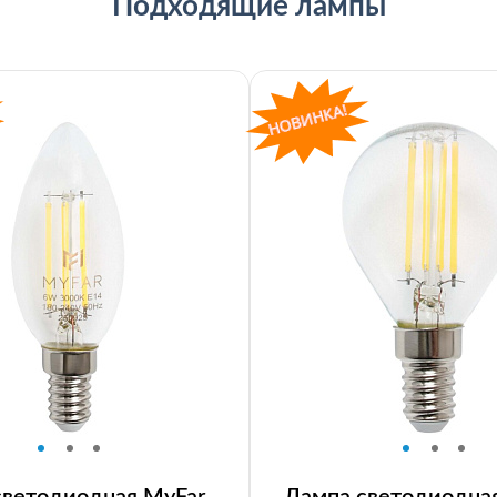
Подходящие лампы
светодиодная MyFar
Лампа светодиодна