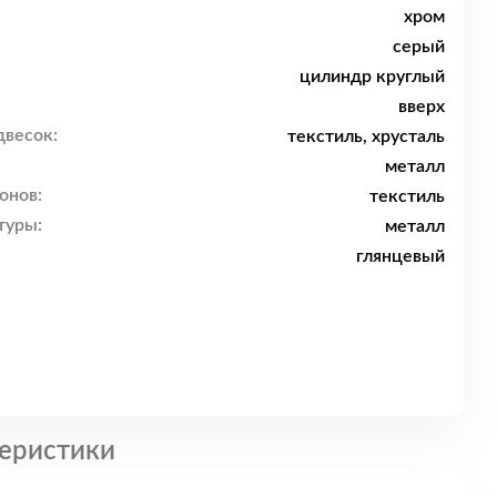
хром
серый
цилиндр круглый
вверх
двесок:
текстиль, хрусталь
металл
онов:
текстиль
туры:
металл
глянцевый
еристики