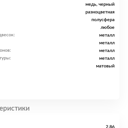
медь, черный
разноцветная
полусфера
любое
двесок:
металл
металл
онов:
металл
туры:
металл
матовый
еристики
2.86