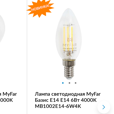
я MyFar
Лампа светодиодная MyFar
4000K
Базис E14 E14 6Вт 4000K
MB1002E14-6W4K