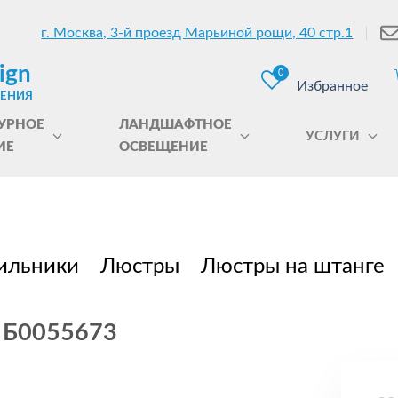
г. Москва, 3-й проезд Марьиной рощи, 40 стр.1
ign
0
Избранное
ЩЕНИЯ
УРНОЕ
ЛАНДШАФТНОЕ
УСЛУГИ
ИЕ
ОСВЕЩЕНИЕ
ильники
Люстры
Люстры на штанге
e Б0055673