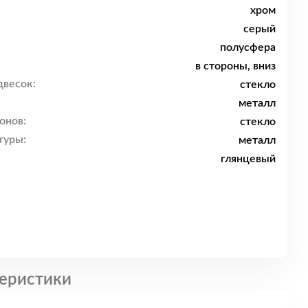
хром
серый
полусфера
в стороны, вниз
двесок:
стекло
металл
онов:
стекло
туры:
металл
глянцевый
еристики