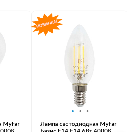
я MyFar
Лампа светодиодная MyFar
4000K
Базис E14 E14 6Вт 4000K