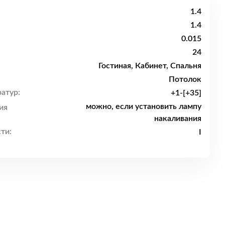
1.4
1.4
0.015
24
Гостиная, Кабинет, Спальня
Потолок
атур:
+1-[+35]
можно, если установить лампу
ия
накаливания
ти:
I