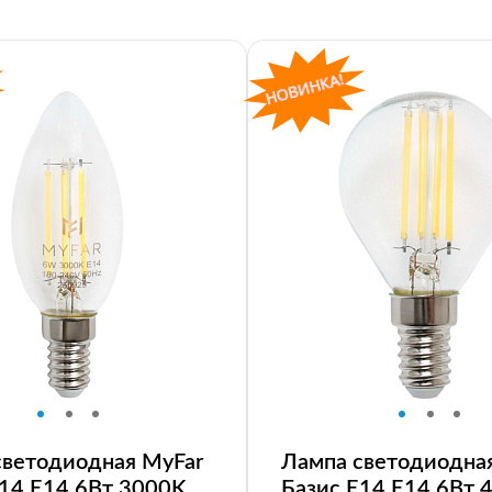
светодиодная MyFar
Лампа светодиодна
E14 E14 6Вт 3000K
Базис E14 E14 6Вт 