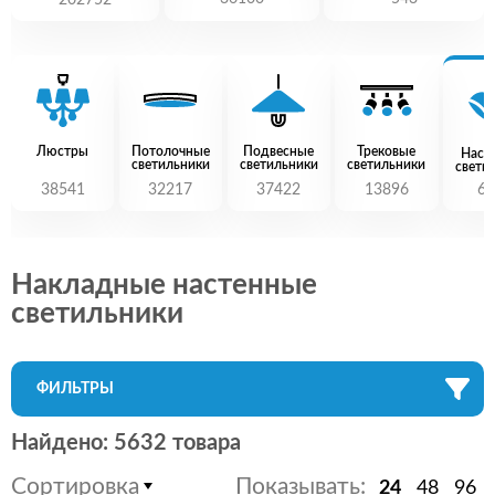
202752
Люстры
Потолочные
Подвесные
Трековые
Наст
светильники
светильники
светильники
свети
38541
32217
37422
13896
60
Накладные настенные
светильники
ФИЛЬТРЫ
Найдено: 5632 товара
Сортировка
Показывать:
24
48
96