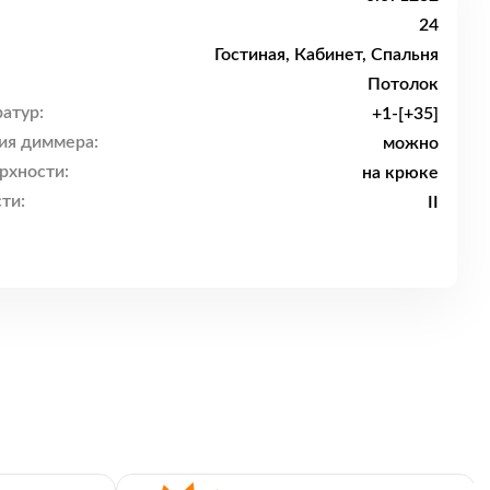
24
Гостиная, Кабинет, Спальня
Потолок
атур:
+1-[+35]
ия диммера:
можно
рхности:
на крюке
ти:
II