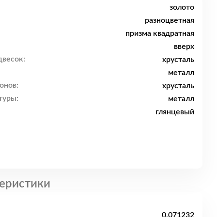
золото
разноцветная
призма квадратная
вверх
двесок:
хрусталь
металл
онов:
хрусталь
туры:
металл
глянцевый
еристики
0.071232