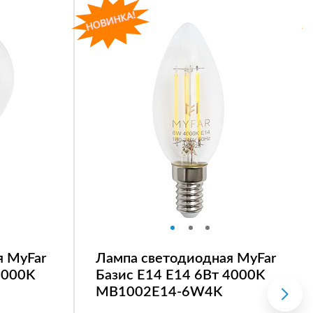
я MyFar
Лампа светодиодная MyFar
4000K
Базис E14 E14 6Вт 4000K
MB1002E14-6W4K