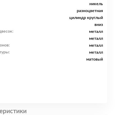
никель
разноцветная
цилиндр круглый
вниз
двесок:
металл
металл
онов:
металл
туры:
металл
матовый
еристики