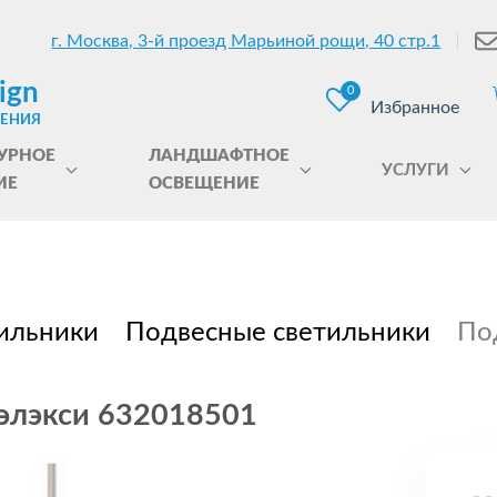
г. Москва, 3-й проезд Марьиной рощи, 40 стр.1
ign
0
Избранное
ЩЕНИЯ
УРНОЕ
ЛАНДШАФТНОЕ
УСЛУГИ
ИЕ
ОСВЕЩЕНИЕ
ильники
Подвесные светильники
По
Гэлэкси 632018501