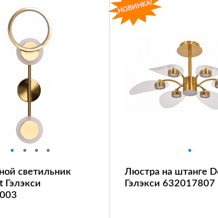
ной светильник
Люстра на штанге D
t Гэлэкси
Гэлэкси 632017807
003