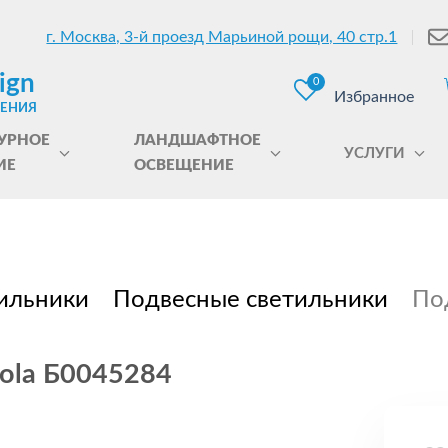
г. Москва, 3-й проезд Марьиной рощи, 40 стр.1
ign
0
Избранное
ЩЕНИЯ
УРНОЕ
ЛАНДШАФТНОЕ
УСЛУГИ
ИЕ
ОСВЕЩЕНИЕ
ильники
Подвесные светильники
По
rola Б0045284