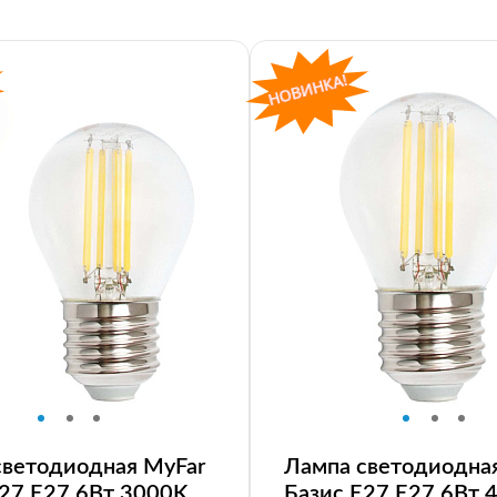
светодиодная MyFar
Лампа светодиодна
E27 E27 6Вт 3000K
Базис E27 E27 6Вт 