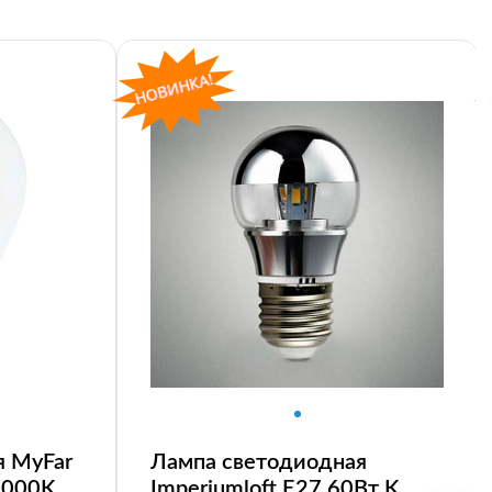
я MyFar
Лампа светодиодная
4000K
Imperiumloft E27 60Вт K