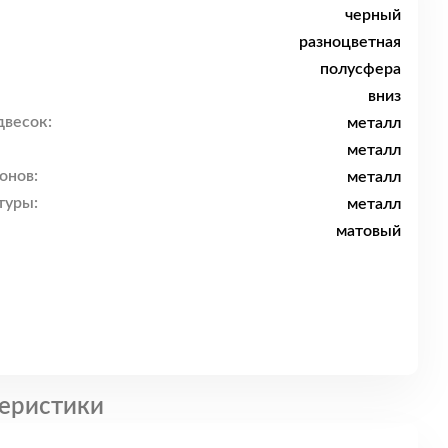
черный
разноцветная
полусфера
вниз
двесок:
металл
металл
онов:
металл
туры:
металл
матовый
еристики