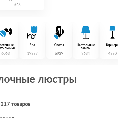
543
астенные
Бра
Споты
Настольные
Торшер
етильники
лампы
6063
19387
6939
9634
4380
лочные люстры
8217 товаров