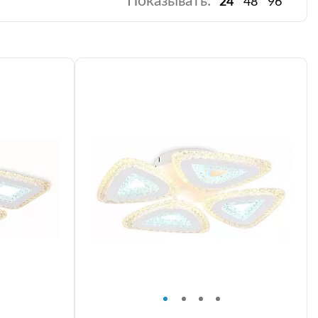
Показывать:
24
48
96