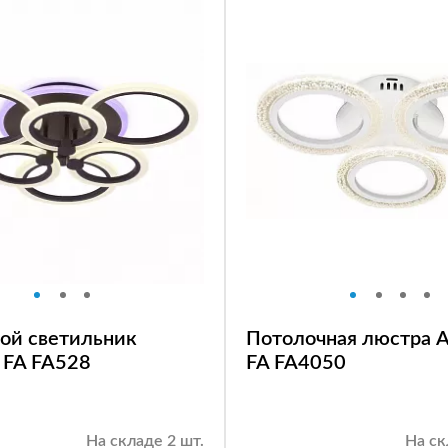
ой светильник
Потолочная люстра A
 FA FA528
FA FA4050
На складе 2 шт.
На ск