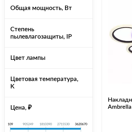
Общая мощность, Вт
Степень
пылевлагозащиты, IP
Цвет лампы
Цветовая температура,
K
Накладн
Ambrella
Цена, ₽
109
905249
1810390
2715530
3620670