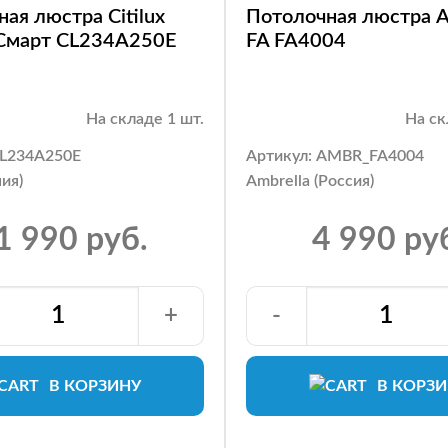
ая люстра Citilux
Потолочная люстра A
Смарт CL234A250E
FA FA4004
На складе 1 шт.
На ск
CL234A250E
Артикул: AMBR_FA4004
ния)
Ambrella (Россия)
1 990 руб.
4 990 ру
+
-
В КОРЗИНУ
В КОРЗ