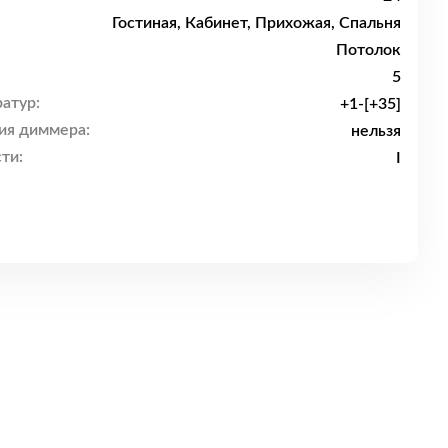
Гостиная, Кабинет, Прихожая, Спальня
Потолок
5
атур:
+1-[+35]
ия диммера:
нельзя
ти:
I