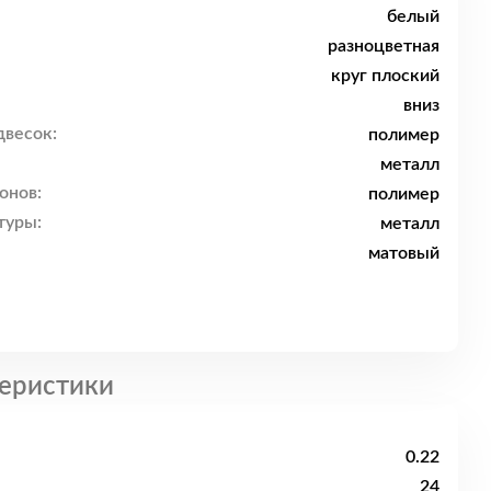
белый
разноцветная
круг плоский
вниз
двесок:
полимер
металл
онов:
полимер
туры:
металл
матовый
еристики
0.22
24