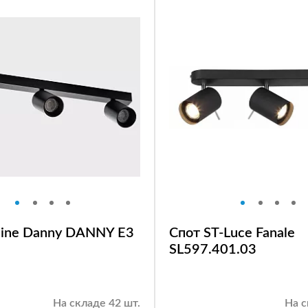
lline Danny DANNY E3
Спот ST-Luce Fanale
SL597.401.03
На складе 42 шт.
На с