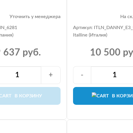
Уточнить у менеджера
На ск
MN_6281
Артикул: ITLN_DANNY_E3_
пания)
Italline (Италия)
 637 руб.
10 500 ру
+
-
В КОРЗИНУ
В КОРЗ