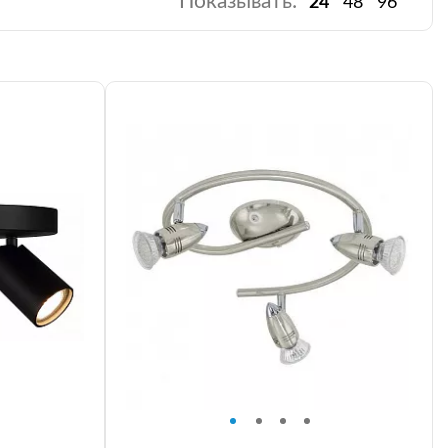
Показывать:
24
48
96