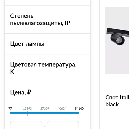
Степень
пылевлагозащиты, IP
Цвет лампы
Цветовая температура,
K
Цена, ₽
Спот Ita
black
77
13593
27109
40624
54140