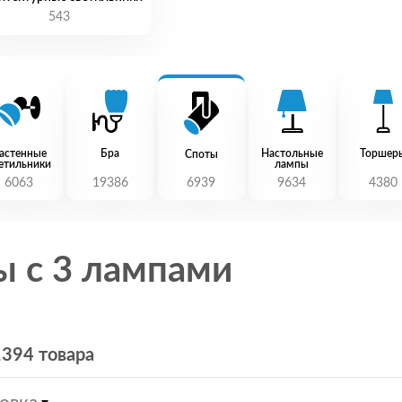
543
астенные
Бра
Настольные
Торшер
Споты
етильники
лампы
6063
19386
6939
9634
4380
ы с 3 лампами
1394 товара