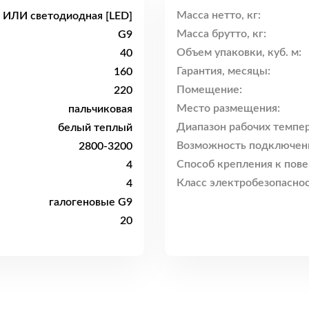
Масса нетто, кг:
я ИЛИ светодиодная [LED]
Масса брутто, кг:
G9
Объем упаковки, куб. м:
40
Гарантия, месяцы:
160
Помещение:
220
Место размещения:
пальчиковая
Диапазон рабочих темпер
белый теплый
Возможность подключен
2800-3200
Способ крепления к пове
4
Класс электробезопаснос
4
галогеновые G9
20