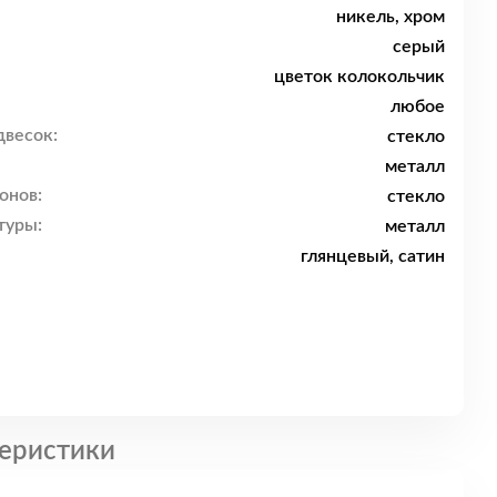
никель, хром
серый
цветок колокольчик
любое
двесок:
стекло
металл
онов:
стекло
туры:
металл
глянцевый, сатин
еристики