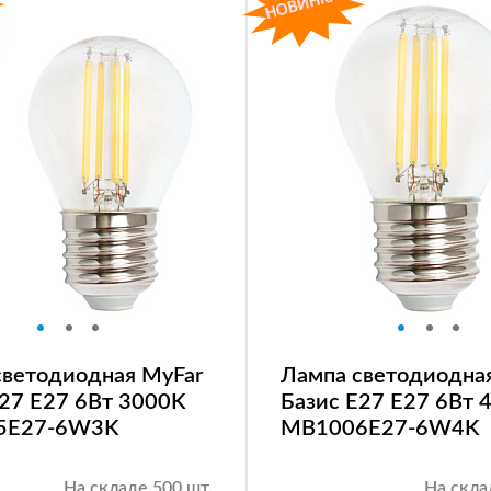
светодиодная MyFar
Лампа светодиодна
E27 E27 6Вт 3000K
Базис E27 E27 6Вт 
5E27-6W3K
MB1006E27-6W4K
На складе 500 шт.
На скла