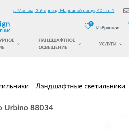
г. Москва, 3-й проезд Марьиной рощи, 40 стр.1
ign
0
Избранное
ЩЕНИЯ
УРНОЕ
ЛАНДШАФТНОЕ
УСЛУГИ
ИЕ
ОСВЕЩЕНИЕ
тильники
Ландшафтные светильники
o Urbino 88034