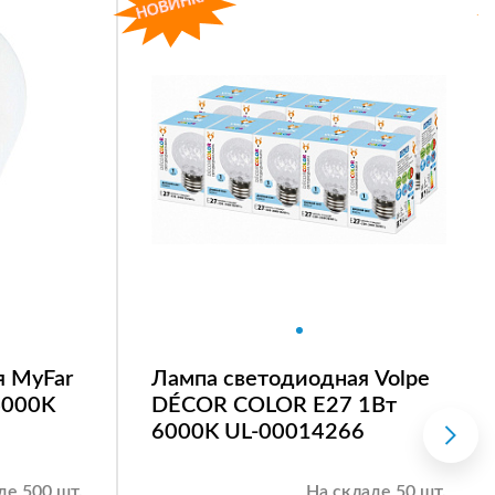
я MyFar
Лампа светодиодная Volpe
4000K
DÉCOR COLOR E27 1Вт
6000K UL-00014266
де 500 шт.
На складе 50 шт.