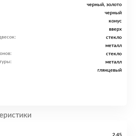
черный, золото
черный
конус
вверх
двесок:
стекло
металл
онов:
стекло
туры:
металл
глянцевый
еристики
2.45