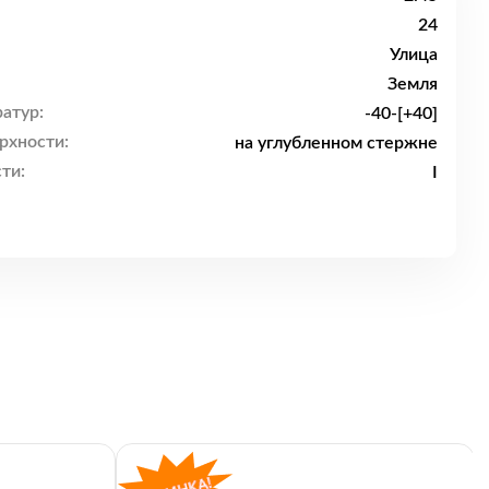
24
Улица
Земля
атур:
-40-[+40]
рхности:
на углубленном стержне
ти:
I