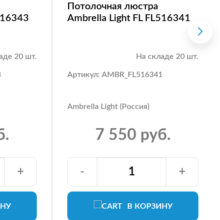
Потолочная люстра
L516343
Ambrella Light FL FL516341
аде 20 шт.
На складе 20 шт.
3
Артикул: AMBR_FL516341
Ambrella Light (Россия)
б.
7 550 руб.
+
-
+
ИНУ
В КОРЗИНУ