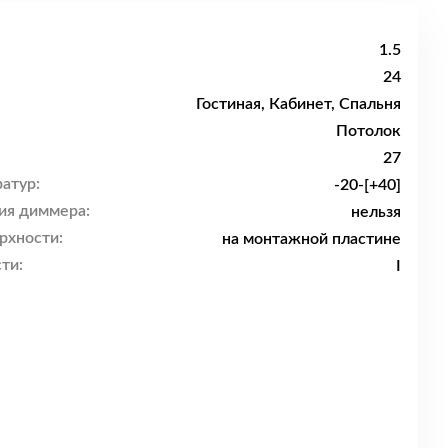
1.5
24
Гостиная, Кабинет, Спальня
Потолок
27
атур:
-20-[+40]
ия диммера:
нельзя
рхности:
на монтажной пластине
ти:
I