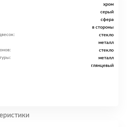
хром
серый
сфера
в стороны
двесок:
стекло
металл
онов:
стекло
туры:
металл
глянцевый
еристики