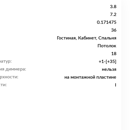
3.8
7.2
0.171475
36
Гостиная, Кабинет, Спальня
Потолок
18
атур:
+1-[+35]
ия диммера:
нельзя
рхности:
на монтажной пластине
ти:
I