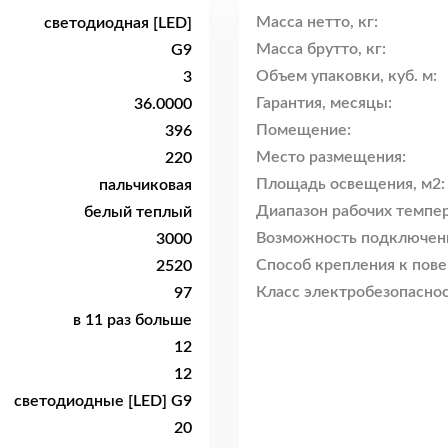
Масса нетто, кг:
светодиодная [LED]
Масса брутто, кг:
G9
Объем упаковки, куб. м:
3
Гарантия, месяцы:
36.0000
Помещение:
396
Место размещения:
220
Площадь освещения, м2:
пальчиковая
Диапазон рабочих темпер
белый теплый
Возможность подключен
3000
Способ крепления к пове
2520
Класс электробезопаснос
97
в 11 раз больше
12
12
светодиодные [LED] G9
20