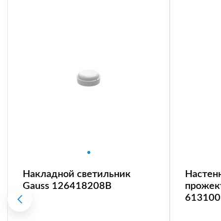
Накладной светильник
Настен
Gauss 126418208B
прожек
613100