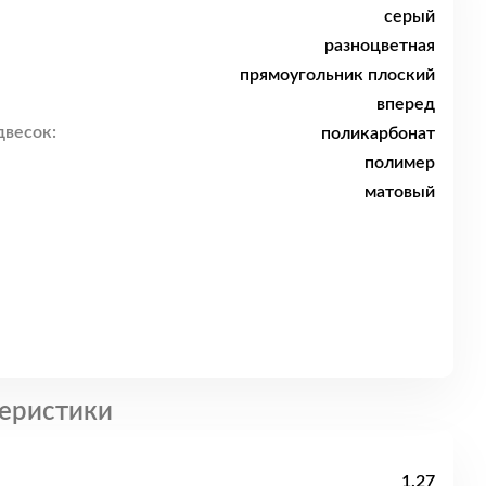
серый
разноцветная
прямоугольник плоский
вперед
двесок:
поликарбонат
полимер
матовый
еристики
1.27