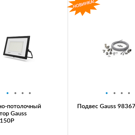
но-потолочный
Подвес Gauss 9836
тор Gauss
150P