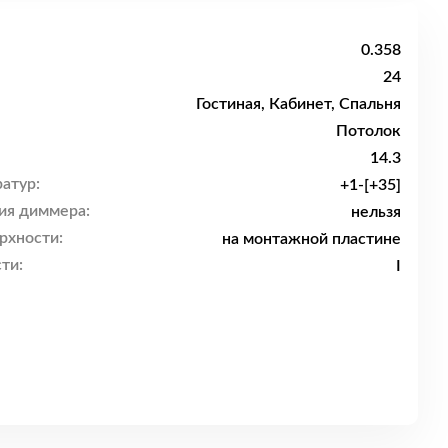
0.358
24
Гостиная, Кабинет, Спальня
Потолок
14.3
атур:
+1-[+35]
ия диммера:
нельзя
рхности:
на монтажной пластине
ти:
I