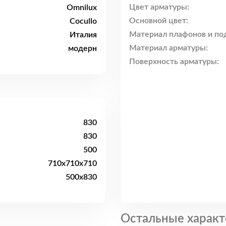
Цвет арматуры:
Omnilux
Основной цвет:
Сocullo
Материал плафонов и по
Италия
Материал арматуры:
модерн
Поверхность арматуры:
830
830
500
710x710x710
500x830
Остальные характ