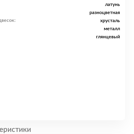
латунь
разноцветная
двесок:
хрусталь
металл
глянцевый
еристики