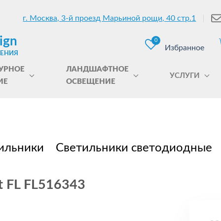
г. Москва, 3-й проезд Марьиной рощи, 40 стр.1
ign
0
Избранное
ЩЕНИЯ
УРНОЕ
ЛАНДШАФТНОЕ
УСЛУГИ
ИЕ
ОСВЕЩЕНИЕ
ильники
Светильники светодиодные
t FL FL516343