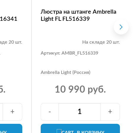
Люстра на штанге Ambrella
L516341
Light FL FL516339
аде 20 шт.
На складе 20 шт.
1
Артикул: AMBR_FL516339
Ambrella Light (Россия)
б.
10 990 руб.
+
-
+
ИНУ
В КОРЗИНУ