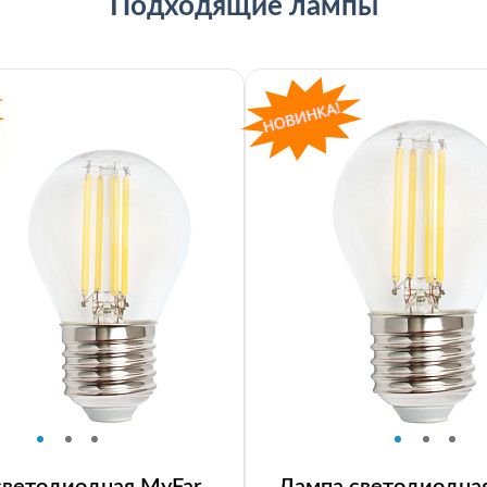
Подходящие лампы
светодиодная MyFar
Лампа светодиодна