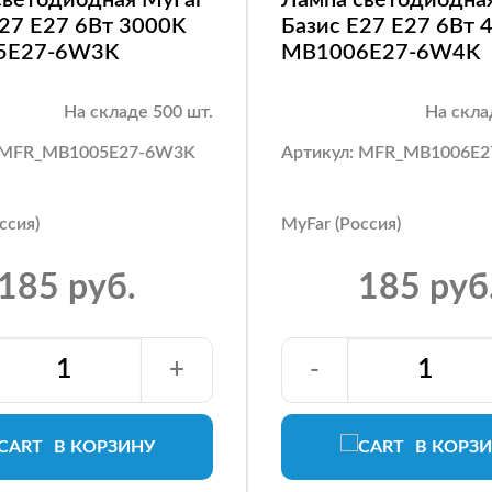
E27 E27 6Вт 3000K
Базис E27 E27 6Вт 
5E27-6W3K
MB1006E27-6W4K
На складе 500 шт.
На скла
: MFR_MB1005E27-6W3K
Артикул: MFR_MB1006E
ссия)
MyFar (Россия)
185 руб.
185 руб
+
-
В КОРЗИНУ
В КОРЗ