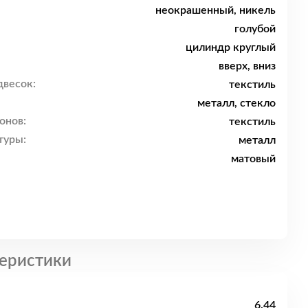
неокрашенный, никель
голубой
цилиндр круглый
вверх, вниз
двесок:
текстиль
металл, стекло
онов:
текстиль
туры:
металл
матовый
еристики
6.44