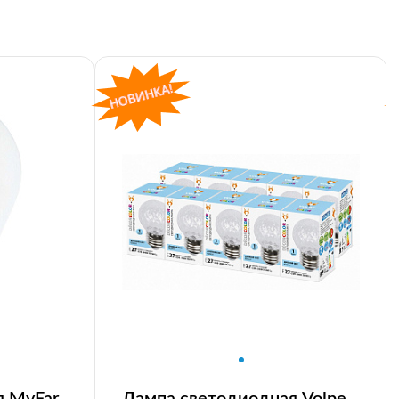
я MyFar
Лампа светодиодная Volpe