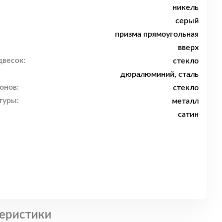
никель
серый
призма прямоугольная
вверх
двесок:
стекло
дюралюминий, сталь
онов:
стекло
туры:
металл
сатин
еристики