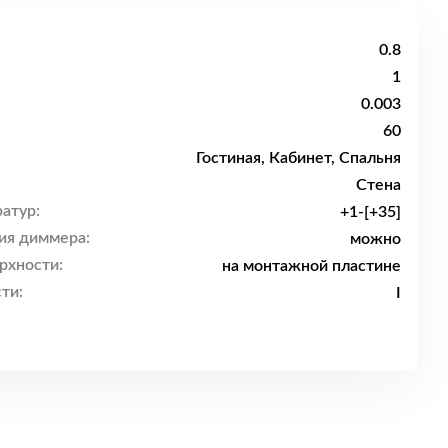
0.8
1
0.003
60
Гостиная, Кабинет, Спальня
Стена
атур:
+1-[+35]
ия диммера:
можно
рхности:
на монтажной пластине
ти:
I