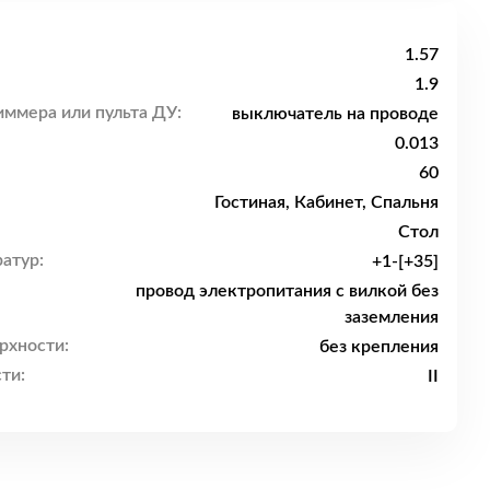
1.57
1.9
ммера или пульта ДУ:
выключатель на проводе
0.013
60
Гостиная, Кабинет, Спальня
Стол
атур:
+1-[+35]
провод электропитания с вилкой без
заземления
рхности:
без крепления
ти:
II