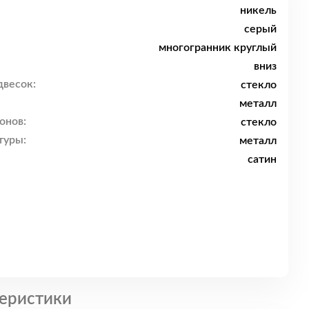
никель
серый
многогранник круглый
вниз
двесок:
стекло
металл
онов:
стекло
туры:
металл
сатин
еристики