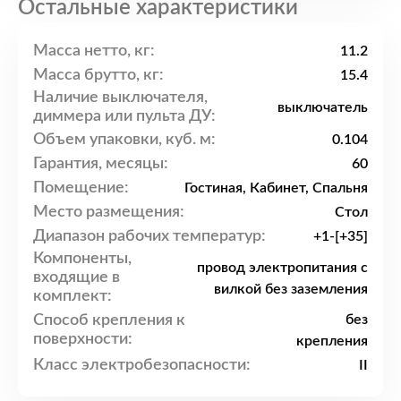
Остальные характеристики
Масса нетто, кг:
11.2
Масса брутто, кг:
15.4
Наличие выключателя,
выключатель
диммера или пульта ДУ:
Объем упаковки, куб. м:
0.104
Гарантия, месяцы:
60
Помещение:
Гостиная, Кабинет, Спальня
Место размещения:
Стол
Диапазон рабочих температур:
+1-[+35]
Компоненты,
провод электропитания с
входящие в
вилкой без заземления
комплект:
Способ крепления к
без
поверхности:
крепления
Класс электробезопасности:
II