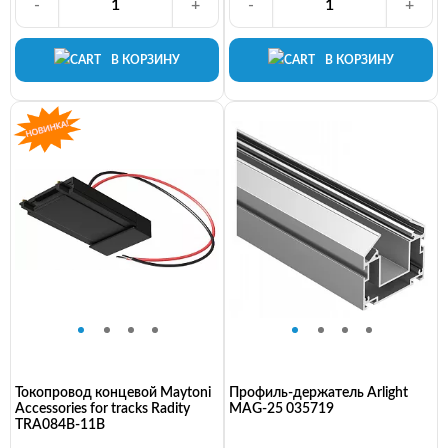
-
+
-
+
В КОРЗИНУ
В КОРЗИНУ
Токопровод концевой Maytoni
Профиль-держатель Arlight
Accessories for tracks Radity
MAG-25 035719
TRA084B-11B