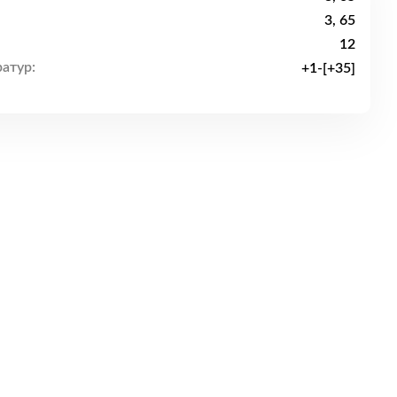
3, 65
12
атур:
+1-[+35]